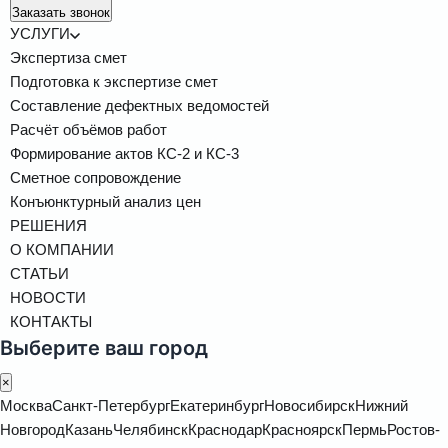
Заказать звонок
УСЛУГИ
Экспертиза смет
Подготовка к экспертизе смет
Составление дефектных ведомостей
Расчёт объёмов работ
Формирование актов КС-2 и КС-3
Сметное сопровождение
Конъюнктурный анализ цен
РЕШЕНИЯ
О КОМПАНИИ
СТАТЬИ
НОВОСТИ
КОНТАКТЫ
Выберите ваш город
×
Москва
Санкт-Петербург
Екатеринбург
Новосибирск
Нижний
Новгород
Казань
Челябинск
Краснодар
Красноярск
Пермь
Ростов-