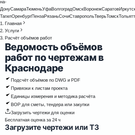
на-
Дону
Самара
Тюмень
Уфа
Волгоград
Омск
Воронеж
Саратов
Иркутс
Тагил
Оренбург
Пенза
Рязань
Сочи
Ставрополь
Тверь
Томск
Тольят
Главная
Услуги
Расчёт объёмов работ
Ведомость объёмов
работ по чертежам в
Краснодаре
Подсчёт объёмов по DWG и PDF
Привязки к листам проекта
Единицы измерения и методика расчёта
ВОР для сметы, тендера или закупки
Загрузить чертежи для оценки
Бесплатная оценка за 24 ч
Загрузите чертежи или ТЗ