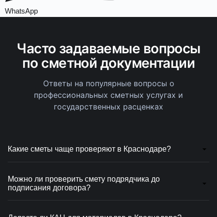
WhatsApp
Часто задаваемые вопросы
по сметной документации
Ответы на популярные вопросы о
профессиональных сметных услугах и
государственных расценках
Какие сметы чаще проверяют в Краснодаре?
Чаще всего проверяют сметы на отделку, ремонт,
благоустройство, инженерные сети и коммерческие
Можно ли проверить смету подрядчика до
подписания договора?
помещения. Основные риски — объемы, материалы
и доставка.
Да. Мы сверяем объемы, расценки, материалы и