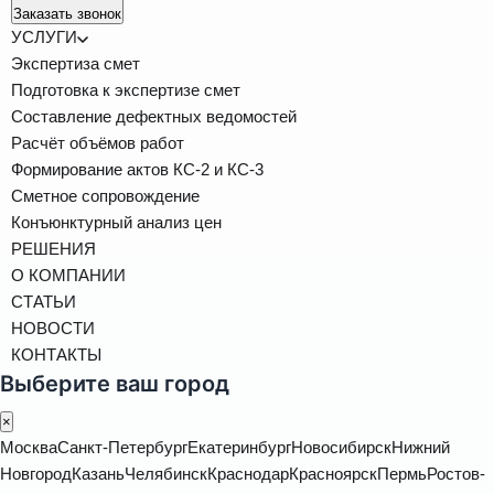
Заказать звонок
УСЛУГИ
Экспертиза смет
Подготовка к экспертизе смет
Составление дефектных ведомостей
Расчёт объёмов работ
Формирование актов КС-2 и КС-3
Сметное сопровождение
Конъюнктурный анализ цен
РЕШЕНИЯ
О КОМПАНИИ
СТАТЬИ
НОВОСТИ
КОНТАКТЫ
Выберите ваш город
×
Москва
Санкт-Петербург
Екатеринбург
Новосибирск
Нижний
Новгород
Казань
Челябинск
Краснодар
Красноярск
Пермь
Ростов-