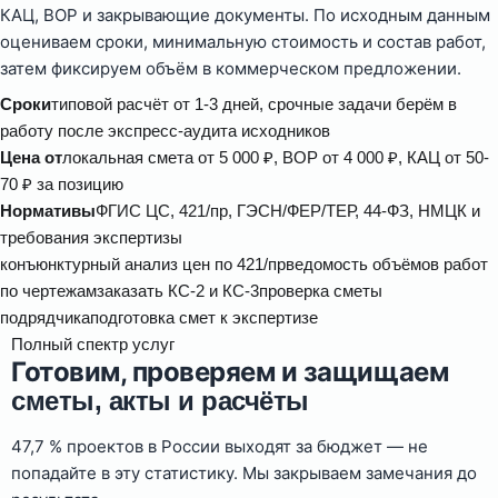
КАЦ, ВОР и закрывающие документы. По исходным данным
оцениваем сроки, минимальную стоимость и состав работ,
затем фиксируем объём в коммерческом предложении.
Сроки
типовой расчёт от 1-3 дней, срочные задачи берём в
работу после экспресс-аудита исходников
Цена от
локальная смета от 5 000 ₽, ВОР от 4 000 ₽, КАЦ от 50-
70 ₽ за позицию
Нормативы
ФГИС ЦС, 421/пр, ГЭСН/ФЕР/ТЕР, 44-ФЗ, НМЦК и
требования экспертизы
конъюнктурный анализ цен по 421/пр
ведомость объёмов работ
по чертежам
заказать КС-2 и КС-3
проверка сметы
подрядчика
подготовка смет к экспертизе
Полный спектр услуг
Готовим, проверяем и защищаем
сметы, акты и расчёты
47,7 % проектов в России выходят за бюджет — не
попадайте в эту статистику. Мы закрываем замечания до