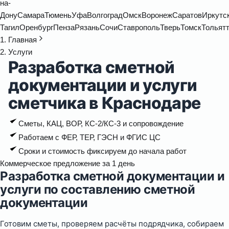
на-
Дону
Самара
Тюмень
Уфа
Волгоград
Омск
Воронеж
Саратов
Иркутс
Тагил
Оренбург
Пенза
Рязань
Сочи
Ставрополь
Тверь
Томск
Тольят
Главная
Услуги
Разработка сметной
документации и услуги
сметчика в Краснодаре
Сметы, КАЦ, ВОР, КС-2/КС-3 и сопровождение
Работаем с ФЕР, ТЕР, ГЭСН и ФГИС ЦС
Сроки и стоимость фиксируем до начала работ
Коммерческое предложение за 1 день
Разработка сметной документации и
услуги по составлению сметной
документации
Готовим сметы, проверяем расчёты подрядчика, собираем