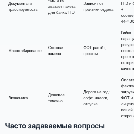
Часто не
Документы и
Зависит от
ГГЭ и 
хватает пакета
трассируемость
практики отдела
+
для банка/ГГЭ
соотве
44-ФЗ/
Гибко
наращ
ресурс
Сложная
ФОТ растёт,
Масштабирование
нескол
замена
простои
проект
потери
качест
Оплата
факти
Дорого на год:
загрузк
Дешевле
Экономика
софт, налоги,
ФОТ и
точечно
отпуска
лиценз
вашей
сторон
Часто задаваемые
вопросы