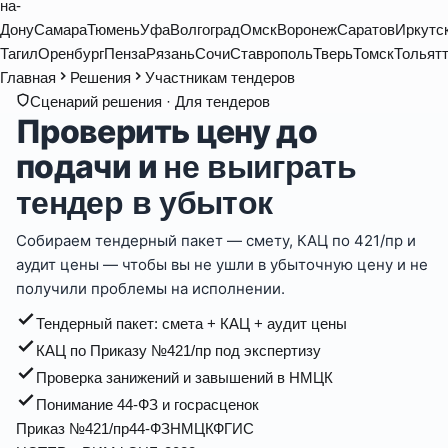
на-
Дону
Самара
Тюмень
Уфа
Волгоград
Омск
Воронеж
Саратов
Иркутс
Тагил
Оренбург
Пенза
Рязань
Сочи
Ставрополь
Тверь
Томск
Тольят
Главная
Решения
Участникам тендеров
Сценарий решения ·
Для тендеров
Проверить цену до
подачи и
не выиграть
тендер в убыток
Собираем тендерный пакет — смету, КАЦ по 421/пр и
аудит цены — чтобы вы не ушли в убыточную цену и не
получили проблемы на исполнении.
Тендерный пакет: смета + КАЦ + аудит цены
КАЦ по Приказу №421/пр под экспертизу
Проверка занижений и завышений в НМЦК
Понимание 44-ФЗ и госрасценок
Приказ №421/пр
44-ФЗ
НМЦК
ФГИС