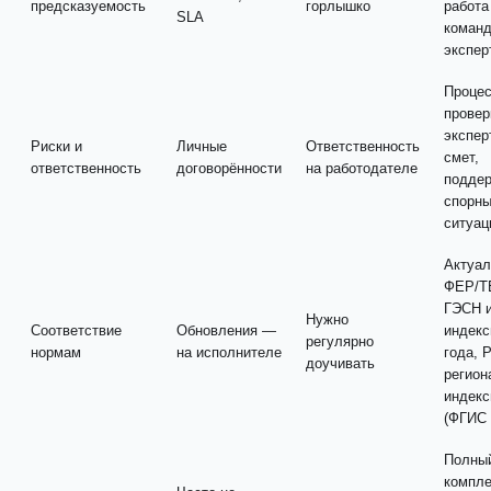
предсказуемость
горлышко
работа
SLA
команд
экспер
Процес
провер
экспер
Риски и
Личные
Ответственность
смет,
ответственность
договорённости
на работодателе
поддер
спорн
ситуац
Актуа
ФЕР/Т
ГЭСН 
Нужно
Соответствие
Обновления —
индекс
регулярно
нормам
на исполнителе
года, 
доучивать
регион
индек
(ФГИС
Полны
компле