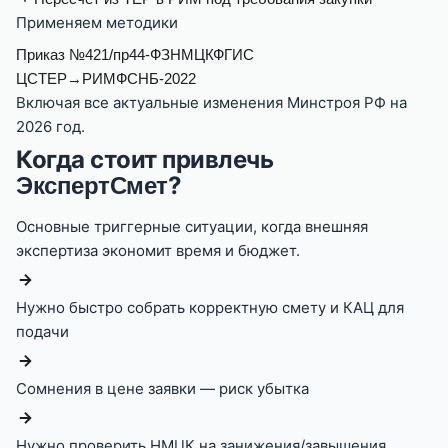
Применяем методики
Приказ №421/пр
44-ФЗ
НМЦК
ФГИС
ЦС
ТЕР→РИМ
ФСНБ-2022
Включая все актуальные изменения Минстроя РФ на
2026
год.
Когда стоит привлечь
?
ЭкспертСмет
Основные триггерные ситуации, когда внешняя
экспертиза экономит время и бюджет.
Нужно быстро собрать корректную смету и КАЦ для
подачи
Сомнения в цене заявки — риск убытка
Нужно проверить НМЦК на занижения/завышения