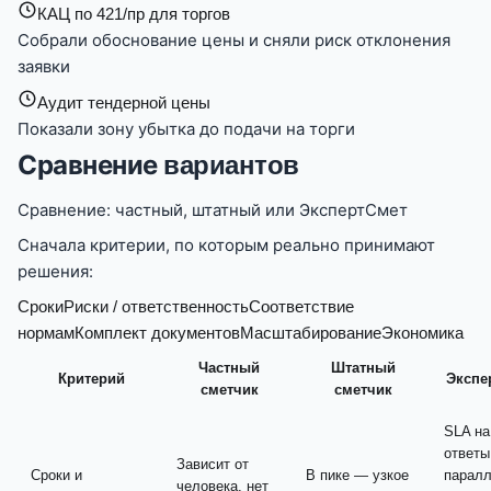
КАЦ по 421/пр для торгов
Собрали обоснование цены и сняли риск отклонения
заявки
Аудит тендерной цены
Показали зону убытка до подачи на торги
Сравнение
вариантов
Сравнение: частный, штатный или ЭкспертСмет
Сначала критерии, по которым реально принимают
решения:
Сроки
Риски / ответственность
Соответствие
нормам
Комплект документов
Масштабирование
Экономика
Частный
Штатный
Критерий
Экспе
сметчик
сметчик
SLA на
ответы
Зависит от
Сроки и
В пике — узкое
парал
человека, нет