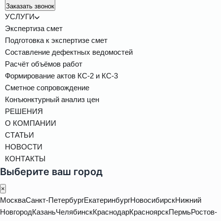
Заказать звонок
УСЛУГИ
Экспертиза смет
Подготовка к экспертизе смет
Составление дефектных ведомостей
Расчёт объёмов работ
Формирование актов КС-2 и КС-3
Сметное сопровождение
Конъюнктурный анализ цен
РЕШЕНИЯ
О КОМПАНИИ
СТАТЬИ
НОВОСТИ
КОНТАКТЫ
Выберите ваш город
×
Москва
Санкт-Петербург
Екатеринбург
Новосибирск
Нижний
Новгород
Казань
Челябинск
Краснодар
Красноярск
Пермь
Ростов-