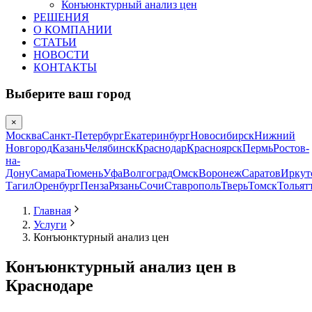
Конъюнктурный анализ цен
РЕШЕНИЯ
О КОМПАНИИ
СТАТЬИ
НОВОСТИ
КОНТАКТЫ
Выберите ваш город
×
Москва
Санкт-Петербург
Екатеринбург
Новосибирск
Нижний
Новгород
Казань
Челябинск
Краснодар
Красноярск
Пермь
Ростов-
на-
Дону
Самара
Тюмень
Уфа
Волгоград
Омск
Воронеж
Саратов
Иркут
Тагил
Оренбург
Пенза
Рязань
Сочи
Ставрополь
Тверь
Томск
Тольят
Главная
Услуги
Конъюнктурный анализ цен
Конъюнктурный анализ цен в
Краснодаре